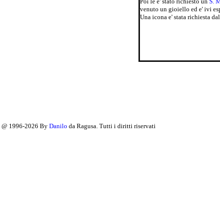
Poi le e' stato richiesto un
S. 
venuto un gioiello ed e' ivi es
Una icona e' stata richiesta 
@ 1996-2026 By
Danilo
da Ragusa. Tutti i diritti riservati