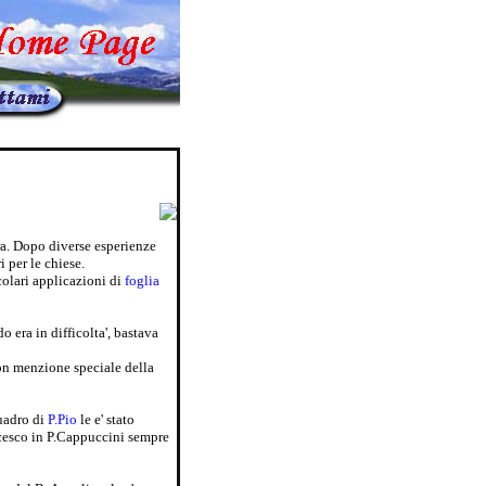
ura. Dopo diverse esperienze
i per le chiese.
colari applicazioni di
foglia
o era in difficolta', bastava
n menzione speciale della
quadro di
P.Pio
le e' stato
ancesco in P.Cappuccini sempre