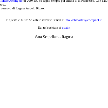
Michele Arcangelo
di 200x150 su legno sempre per chiesa di S. Francesco. Con l'aiuto
posto.
dal vescovo di Ragusa Angelo Rizzo.
E questo e' tutto! Se volete scrivere l'email e'
info.webmaster@cheapnet.it
Dai un'occhiata ai
quadri
Sara Scapellato - Ragusa