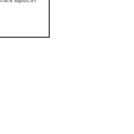
 del B. Angelico, le e'