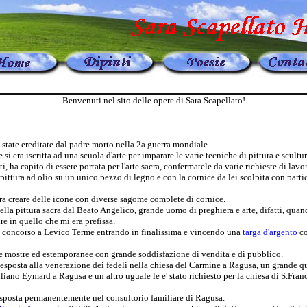
Benvenuti nel sito delle opere di Sara Scapellato!
o state ereditate dal padre morto nella 2a guerra mondiale.
i era iscritta ad una scuola d'arte per imparare le varie tecniche di pittura e scult
i, ha capito di essere portata per l'arte sacra, confermatele da varie richieste di lavor
 pittura ad olio su un unico pezzo di legno e con la cornice da lei scolpita con parti
ra creare delle icone con diverse sagome complete di cornice.
ella pittura sacra dal Beato Angelico, grande uomo di preghiera e arte, difatti, quand
re in quello che mi era prefissa.
 concorso a Levico Terme entrando in finalissima e vincendo una
targa d'argento
co
rse mostre ed estemporanee con grande soddisfazione di vendita e di pubblico.
 esposta alla venerazione dei fedeli nella chiesa del Carmine a Ragusa, un grande 
iuliano Eymard a Ragusa e un altro uguale le e' stato richiesto per la chiesa di S.Fr
esposta permanentemente nel consultorio familiare di Ragusa.